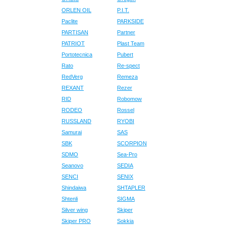
ORLEN OIL
P.I.T.
Paclite
PARKSIDE
PARTISAN
Partner
PATRIOT
Plast Team
Portotecnica
Pubert
Rato
Re-spect
RedVerg
Remeza
REXANT
Rezer
RID
Robomow
RODEO
Rossel
RUSSLAND
RYOBI
Samurai
SAS
SBK
SCORPION
SDMO
Sea-Pro
Seanovo
SEDIA
SENCI
SENIX
Shindaiwa
SHTAPLER
Shtenli
SIGMA
Silver wing
Skiper
Skiper PRO
Sokkia