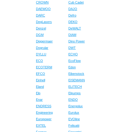
CROWN
Cub Cadet
DAEWOO
DAJO
DARC
Defro
DegLasers
DEKO
Denzel
DeWALT
DGM
DIAM
Diggermaer
Dino Power
Dogrular
DWT
DYLLU
ECHO
ECO
EcoFlow
ECOTERM
Edon
EFCO
Eibenstock
Einhell
EISEMANN
Eland
ELITECH
Elp
Elpumps
Enar
ENDO
ENDRESS
Energolux
Engineering
Eurolux
Europower
EVOline
EXTEL
Felisatti