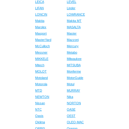
LEICA
LEVEL
LIFAN
Linder
LONCIN
LOWRANCE
Makita
Makita MT
Marolex
MASALTA
Masport
Master
MasterYard
Mazzoni
McCulloch
Mercury
Messner
Metabo
MIKKELE
Milwaukee
Mitech
MITSUBA
MOLOT
Monferme
Motoland
MotorGuide
Motorola
Motul
MTD
MURRAY
NEWTON
Nika
Nissan
NORTON
NTC
OASE
Oasis
OEST
Oklima
OLEO-MAC
ORBIS
Oregon