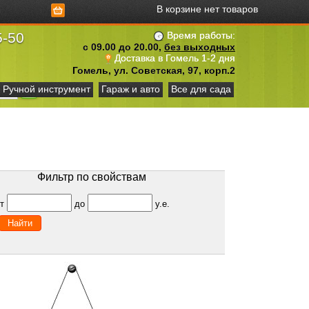
В корзине нет товаров
5-50
Время работы:
с 09.00 до 20.00,
без выходных
Доставка в Гомель 1-2 дня
Гомель, ул. Советская, 97, корп.2
Ручной инструмент
Гараж и авто
Все для сада
Фильтр по свойствам
от
до
у.е.