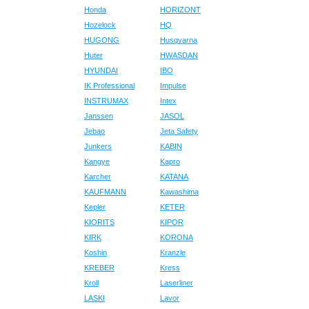
Honda
HORIZONT
Hozelock
HQ
HUGONG
Husqvarna
Huter
HWASDAN
HYUNDAI
IBO
IK Professional
Impulse
INSTRUMAX
Intex
Janssen
JASOL
Jebao
Jeta Safety
Junkers
KABIN
Kangye
Kapro
Karcher
KATANA
KAUFMANN
Kawashima
Kepler
KETER
KIORITS
KIPOR
KIRK
KORONA
Koshin
Kranzle
KREBER
Kress
Kroll
Laserliner
LASKI
Lavor