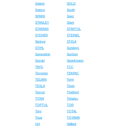
Solaris
SOLO
Soteco
South
SPARK
Spec
STANLEY
Stark
STARMIX
STARTUL
STEHER
STEINEL
Steinve
STIGA
STIHL
Sundays
Sunseeker
SunSun
Suzuki
Swarkmann
TAYG
TCC
Tecomec
TEKPAC
TELWIN
Terhi
TESLA
Testo
Tesvor
Thetford
TITAN
Tohatsu
TOPTUL
TOR
Toro
TOTAL
Toua
TOYAMA
Uni
Vaillant