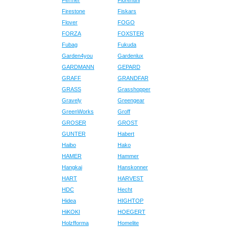
Fermer
Fiorentini
Firestone
Fiskars
Flover
FOGO
FORZA
FOXSTER
Fubag
Fukuda
Garden4you
Gardenlux
GARDMANN
GEPARD
GRAFF
GRANDFAR
GRASS
Grasshopper
Gravely
Greengear
GreenWorks
Groff
GROSER
GROST
GUNTER
Habert
Haibo
Hako
HAMER
Hammer
Hangkai
Hanskonner
HART
HARVEST
HDC
Hecht
Hidea
HIGHTOP
HiKOKI
HOEGERT
Holzfforma
Homelite