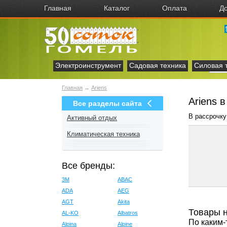
Главная
Каталог
Оплата
До
Электроинструмент
Садовая техника
Силовая 
Главная
→
Ariens
Ariens 
Все разделы сайта
В рассрочку
Активный отдых
Климатическая техника
Все бренды:
3M
ABAC
ADA
AEG
AGT
Akita
Товары 
AL-KO
Albatros
По каким-
Alpina
Alpine