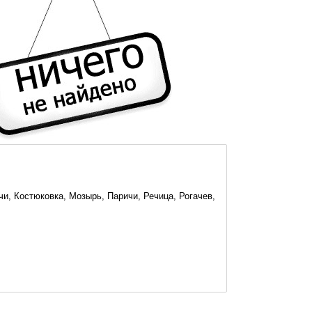
и, Костюковка, Мозырь, Паричи, Речица, Рогачев,