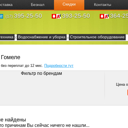
Скидки
ставка
Безнал
Контакты
395-25-50
393-25-50
364-2
(17)
техника
Водоснабжение и уборка
Строительное оборудование
в Гомеле
 без переплат до 12 мес.
Подробности тут
Фильтр по брендам
Цена 
не найдены
то причинам Вы сейчас ничего не нашли...