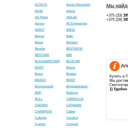
ALTECO
Annovi Reverberi
Мы найд
Aprila
Ariens
+375 (33)
39
AS-Motor
ASILAK
+375 (29)
39
Aurora
AV Engineering
AVANT
BAHO
Baiyun
Ballu
Bekar
Benassi
Beretta
BESTMOW
BESTWAY
BIM
BLACK&DECKER
BLUE AIR
Ari
BORT
Bosch
Botuo
Bradas
Купить в 
BRADO
BRAIT
Мы достав
Светлогор
Brennenstuhl
Briggs&stratton
1) Удобно
BRP
Buderus
BULL
CARBOLUX
CARVER
CATMANN
CHAMPION
Claber
Collomix
Condtrol
Cramer
Crossjet