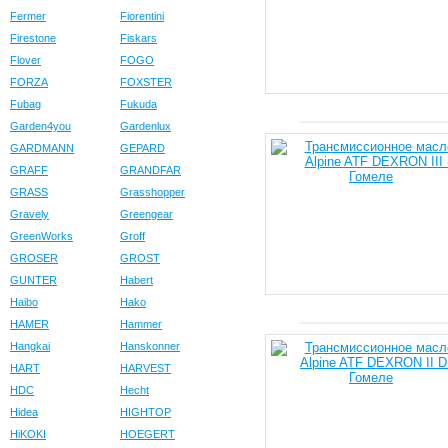
Fermer
Fiorentini
Firestone
Fiskars
Flover
FOGO
FORZA
FOXSTER
Fubag
Fukuda
Garden4you
Gardenlux
GARDMANN
GEPARD
GRAFF
GRANDFAR
GRASS
Grasshopper
Gravely
Greengear
GreenWorks
Groff
GROSER
GROST
GUNTER
Habert
Haibo
Hako
HAMER
Hammer
Hangkai
Hanskonner
HART
HARVEST
HDC
Hecht
Hidea
HIGHTOP
HiKOKI
HOEGERT