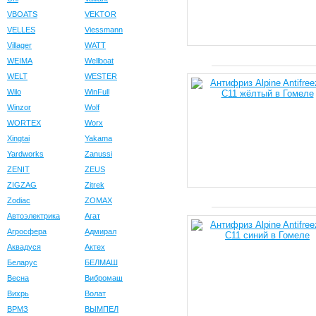
VBOATS
VEKTOR
VELLES
Viessmann
Villager
WATT
WEIMA
Wellboat
WELT
WESTER
Wilo
WinFull
Winzor
Wolf
WORTEX
Worx
Xingtai
Yakama
Yardworks
Zanussi
ZENIT
ZEUS
ZIGZAG
Zitrek
Zodiac
ZOMAX
Автоэлектрика
Агат
Агросфера
Адмирал
Аквадуся
Актех
Беларус
БЕЛМАШ
Весна
Вибромаш
Вихрь
Волат
ВРМЗ
ВЫМПЕЛ