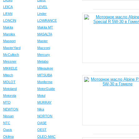
LASKI
Lavor
LEICA
LEVEL
LIFAN
Linder
LONCIN
LOWRANCE
Makita
Makita MT
Marolex
MASALTA
Masport
Master
MasterYard
Mazzoni
McCulloch
Mercury
Messner
Metabo
MIKKELE
Milwaukee
Mitech
MITSUBA
MOLOT
Monferme
Motoland
MotorGuide
Motorola
Motul
MTD
MURRAY
NEWTON
Nika
Nissan
NORTON
NTC
OASE
Oasis
OEST
Oklima
OLEO-MAC