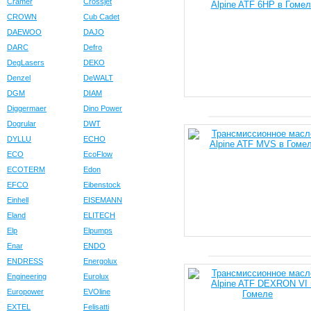
Cramer
Crossjet
CROWN
Cub Cadet
DAEWOO
DAJO
DARC
Defro
DegLasers
DEKO
Denzel
DeWALT
DGM
DIAM
Diggermaer
Dino Power
Dogrular
DWT
DYLLU
ECHO
ECO
EcoFlow
ECOTERM
Edon
EFCO
Eibenstock
Einhell
EISEMANN
Eland
ELITECH
Elp
Elpumps
Enar
ENDO
ENDRESS
Energolux
Engineering
Eurolux
Europower
EVOline
EXTEL
Felisatti