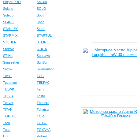
Skiper PRO
Sokkia
Solaris
SOLO
Soteco
South
SPARK
Spec
STANLEY
Stark
STARMIX
STARTUL
STEHER
STEINEL
Steinve
STIGA
STIHL
Sundays
Sunseeker
SunSun
Suzuki
Swarkmann
TAYG
TCC
Tecomec
TEKPAC
TELWIN
Terhi
TESLA
Testo
Tesvor
Thetford
TITAN
Tohatsu
TOPTUL
TOR
Toro
TOTAL
Toua
TOYAMA
Uni
Vaillant