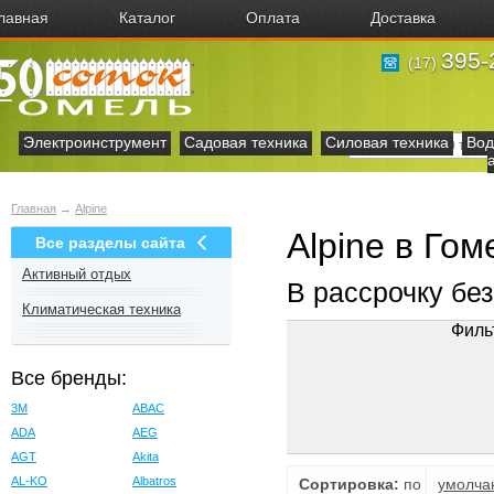
лавная
Каталог
Оплата
Доставка
395-
(17)
Электроинструмент
Садовая техника
Силовая техника
Вод
Главная
→
Alpine
Alpine в Гом
Все разделы сайта
Активный отдых
В рассрочку бе
Климатическая техника
Филь
Все бренды:
3M
ABAC
ADA
AEG
AGT
Akita
AL-KO
Albatros
Сортировка:
по
умолча