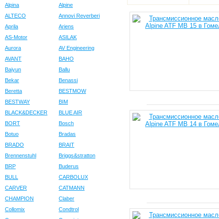
Alpina
Alpine
ALTECO
Annovi Reverberi
Aprila
Ariens
AS-Motor
ASILAK
Aurora
AV Engineering
AVANT
BAHO
Baiyun
Ballu
Bekar
Benassi
Beretta
BESTMOW
BESTWAY
BIM
BLACK&DECKER
BLUE AIR
BORT
Bosch
Botuo
Bradas
BRADO
BRAIT
Brennenstuhl
Briggs&stratton
BRP
Buderus
BULL
CARBOLUX
CARVER
CATMANN
CHAMPION
Claber
Collomix
Condtrol