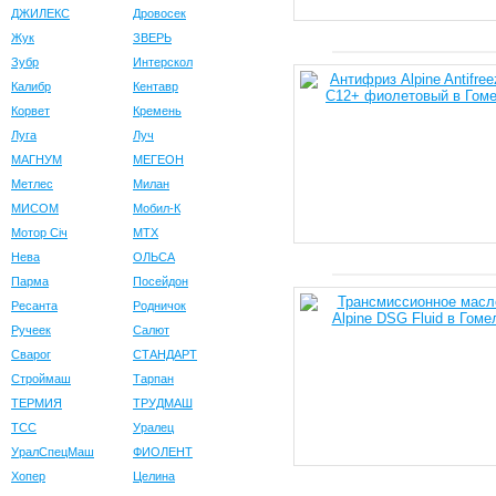
ДЖИЛЕКС
Дровосек
Жук
ЗВЕРЬ
Зубр
Интерскол
Калибр
Кентавр
Корвет
Кремень
Луга
Луч
МАГНУМ
МЕГЕОН
Метлес
Милан
МИСОМ
Мобил-К
Мотор Сiч
МТХ
Нева
ОЛЬСА
Парма
Посейдон
Ресанта
Родничок
Ручеек
Салют
Сварог
СТАНДАРТ
Строймаш
Тарпан
ТЕРМИЯ
ТРУДМАШ
ТСС
Уралец
УралСпецМаш
ФИОЛЕНТ
Хопер
Целина