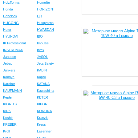
Holzfforma
Homelite
Honda
HORIZONT
Hozelock
HQ
HUGONG
Husqvarna
Huter
HWASDAN
HYUNDAI
IBO
IK Professional
Impulse
INSTRUMAX
Intex
Janssen
JASOL
Jebao
Jeta Safety
Junkers
KABIN
Kangye
Kapro
Karcher
KATANA
KAUFMANN
Kawashima
Kepler
KETER
KIORITS
KIPOR
KIRK
KORONA
Koshin
Kranzle
KREBER
Kress
Kroll
Laserliner