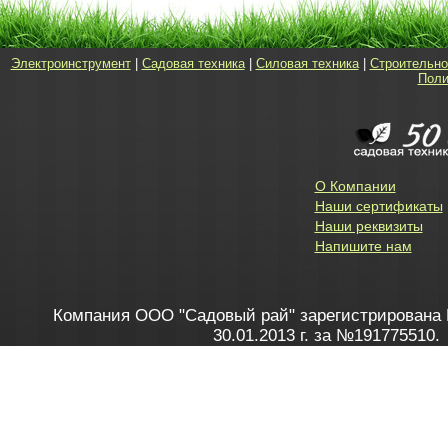
Электроинструмент
|
Садовая техника
|
Силовая техника
|
Строительно
Поли
О Компании
Наши сертификаты
Наши реквизиты
Напишите нам
Компания ООО "Садовый рай" зарегистрирована 
30.01.2013 г. за №191775510.
Зарегистрирован в Торговом реестре 28.02.2013 г. 
Как это работает
до 20:00 пн-пт, с 10:00 до 16:00 
1. Заказываю товар
2. Полу
в Контакт центре
Заби
8 801 100 45 46