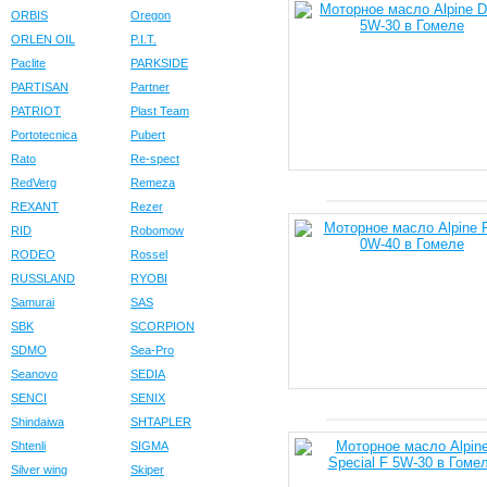
ORBIS
Oregon
ORLEN OIL
P.I.T.
Paclite
PARKSIDE
PARTISAN
Partner
PATRIOT
Plast Team
Portotecnica
Pubert
Rato
Re-spect
RedVerg
Remeza
REXANT
Rezer
RID
Robomow
RODEO
Rossel
RUSSLAND
RYOBI
Samurai
SAS
SBK
SCORPION
SDMO
Sea-Pro
Seanovo
SEDIA
SENCI
SENIX
Shindaiwa
SHTAPLER
Shtenli
SIGMA
Silver wing
Skiper