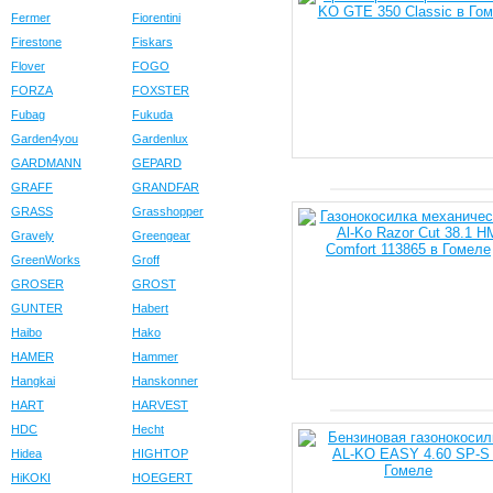
Fermer
Fiorentini
Firestone
Fiskars
Flover
FOGO
FORZA
FOXSTER
Fubag
Fukuda
Garden4you
Gardenlux
GARDMANN
GEPARD
GRAFF
GRANDFAR
GRASS
Grasshopper
Gravely
Greengear
GreenWorks
Groff
GROSER
GROST
GUNTER
Habert
Haibo
Hako
HAMER
Hammer
Hangkai
Hanskonner
HART
HARVEST
HDC
Hecht
Hidea
HIGHTOP
HiKOKI
HOEGERT