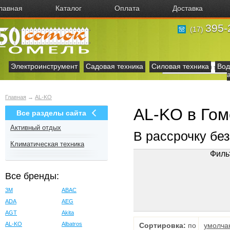
лавная
Каталог
Оплата
Доставка
395-
(17)
Электроинструмент
Садовая техника
Силовая техника
Вод
Главная
→
AL-KO
AL-KO в Го
Все разделы сайта
Активный отдых
В рассрочку бе
Климатическая техника
Филь
Все бренды:
3M
ABAC
ADA
AEG
AGT
Akita
AL-KO
Albatros
Сортировка:
по
умолча