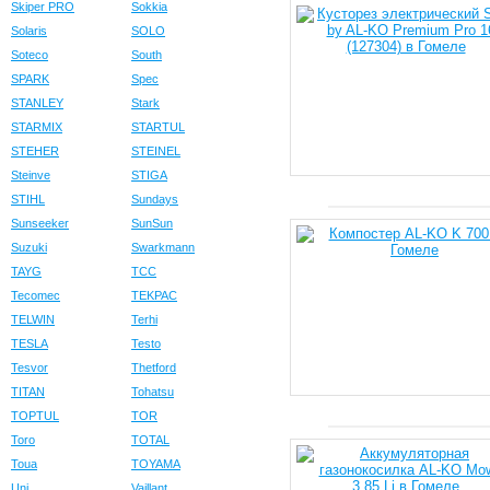
Skiper PRO
Sokkia
Solaris
SOLO
Soteco
South
SPARK
Spec
STANLEY
Stark
STARMIX
STARTUL
STEHER
STEINEL
Steinve
STIGA
STIHL
Sundays
Sunseeker
SunSun
Suzuki
Swarkmann
TAYG
TCC
Tecomec
TEKPAC
TELWIN
Terhi
TESLA
Testo
Tesvor
Thetford
TITAN
Tohatsu
TOPTUL
TOR
Toro
TOTAL
Toua
TOYAMA
Uni
Vaillant