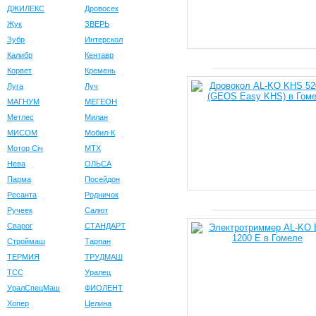
ДЖИЛЕКС
Дровосек
Жук
ЗВЕРЬ
Зубр
Интерскол
Калибр
Кентавр
Корвет
Кремень
Луга
Луч
МАГНУМ
МЕГЕОН
Метлес
Милан
МИСОМ
Мобил-К
Мотор Сiч
МТХ
Нева
ОЛЬСА
Парма
Посейдон
Ресанта
Родничок
Ручеек
Салют
Сварог
СТАНДАРТ
Строймаш
Тарпан
ТЕРМИЯ
ТРУДМАШ
ТСС
Уралец
УралСпецМаш
ФИОЛЕНТ
Хопер
Целина