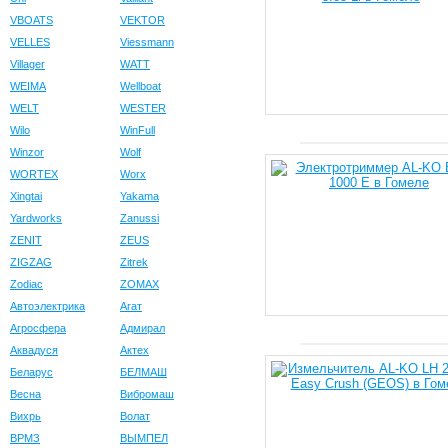
VBOATS
VEKTOR
VELLES
Viessmann
Villager
WATT
WEIMA
Wellboat
WELT
WESTER
Wilo
WinFull
Winzor
Wolf
WORTEX
Worx
Xingtai
Yakama
Yardworks
Zanussi
ZENIT
ZEUS
ZIGZAG
Zitrek
Zodiac
ZOMAX
Автоэлектрика
Агат
Агросфера
Адмирал
Аквадуся
Актех
Беларус
БЕЛМАШ
Весна
Вибромаш
Вихрь
Волат
ВРМЗ
ВЫМПЕЛ