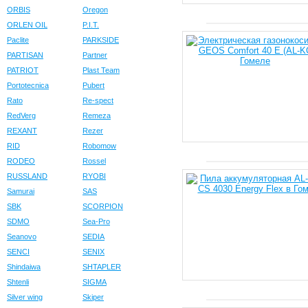
ORBIS
Oregon
ORLEN OIL
P.I.T.
Paclite
PARKSIDE
PARTISAN
Partner
PATRIOT
Plast Team
Portotecnica
Pubert
Rato
Re-spect
RedVerg
Remeza
REXANT
Rezer
RID
Robomow
RODEO
Rossel
RUSSLAND
RYOBI
Samurai
SAS
SBK
SCORPION
SDMO
Sea-Pro
Seanovo
SEDIA
SENCI
SENIX
Shindaiwa
SHTAPLER
Shtenli
SIGMA
Silver wing
Skiper