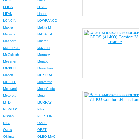
LASKI
Lavor
LEICA
LEVEL
LIFAN
Linder
LONCIN
LOWRANCE
Makita
Makita MT
Marolex
MASALTA
Masport
Master
MasterYard
Mazzoni
McCulloch
Mercury
Messner
Metabo
MIKKELE
Milwaukee
Mitech
MITSUBA
MOLOT
Monferme
Motoland
MotorGuide
Motorola
Motul
MTD
MURRAY
NEWTON
Nika
Nissan
NORTON
NTC
OASE
Oasis
OEST
Oklima
OLEO-MAC