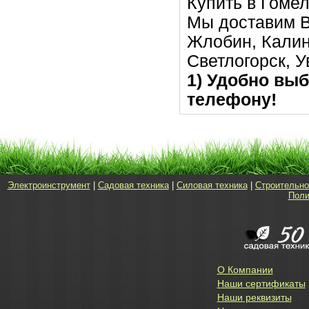
Купить в Гомел
Мы доставим В
Жлобин, Калин
Светлогорск, 
1) Удобно выб
телефону!
Электроинструмент
|
Садовая техника
|
Силовая техника
|
Строительно
Поли
О Компании
Наши сертификаты
Наши реквизиты