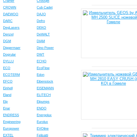
Cramer
Crossjet
CROWN
Cub Cadet
DAEWOO
DAJO
DARC
Defro
DegLasers
DEKO
Denzel
DeWALT
DGM
DIAM
Diggermaer
Dino Power
Dogrular
DWT
DYLLU
ECHO
ECO
EcoFlow
ECOTERM
Edon
EFCO
Eibenstock
Einhell
EISEMANN
Eland
ELITECH
Elp
Elpumps
Enar
ENDO
ENDRESS
Energolux
Engineering
Eurolux
Europower
EVOline
EXTEL
Felisatti