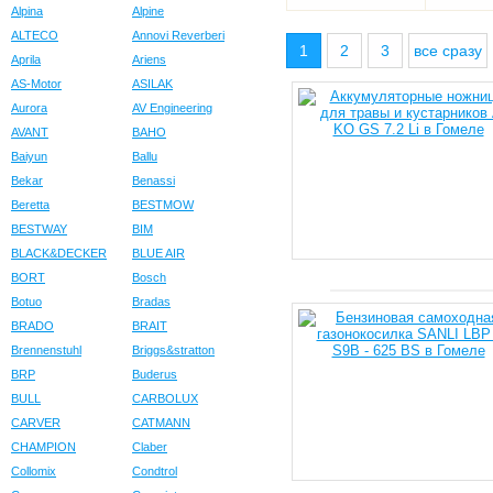
Alpina
Alpine
ALTECO
Annovi Reverberi
1
2
3
все сразу
Aprila
Ariens
AS-Motor
ASILAK
Aurora
AV Engineering
AVANT
BAHO
Baiyun
Ballu
Bekar
Benassi
Beretta
BESTMOW
BESTWAY
BIM
BLACK&DECKER
BLUE AIR
BORT
Bosch
Botuo
Bradas
BRADO
BRAIT
Brennenstuhl
Briggs&stratton
BRP
Buderus
BULL
CARBOLUX
CARVER
CATMANN
CHAMPION
Claber
Collomix
Condtrol