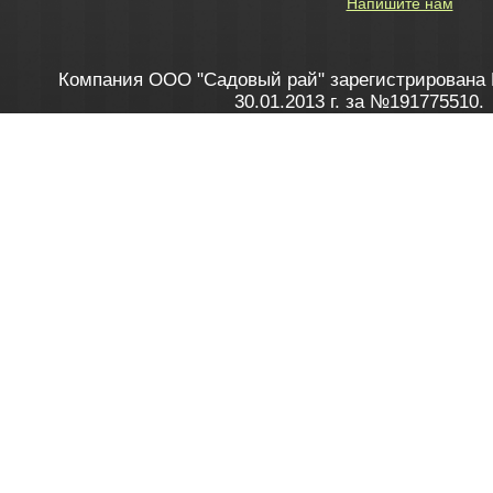
Напишите нам
Компания ООО "Садовый рай" зарегистрирована 
30.01.2013 г. за №191775510.
Зарегистрирован в Торговом реестре 28.02.2013 г. 
Как это работает
до 20:00 пн-пт, с 10:00 до 16:00 
1. Заказываю товар
2. Полу
в Контакт центре
Заби
8 801 100 45 46
Мне 
Бела
e-mail
skype
Посмо
На сайте через корзину
Online-консультант