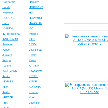
Holzfforma
Homelite
Honda
HORIZONT
Hozelock
HQ
HUGONG
Husqvarna
Huter
HWASDAN
HYUNDAI
IBO
IK Professional
Impulse
INSTRUMAX
Intex
Janssen
JASOL
Jebao
Jeta Safety
Junkers
KABIN
Kangye
Kapro
Karcher
KATANA
KAUFMANN
Kawashima
Kepler
KETER
KIORITS
KIPOR
KIRK
KORONA
Koshin
Kranzle
KREBER
Kress
Kroll
Laserliner