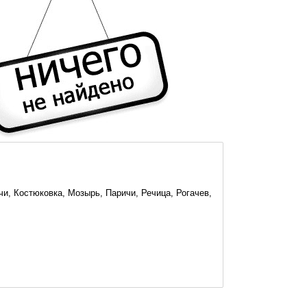
и, Костюковка, Мозырь, Паричи, Речица, Рогачев,