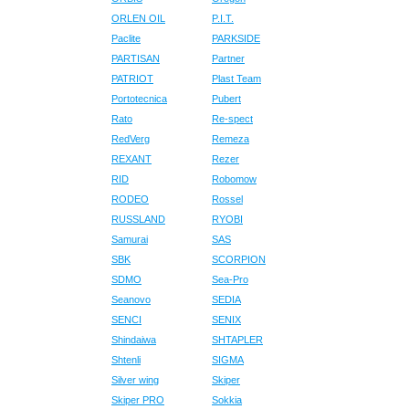
ORLEN OIL
P.I.T.
Paclite
PARKSIDE
PARTISAN
Partner
PATRIOT
Plast Team
Portotecnica
Pubert
Rato
Re-spect
RedVerg
Remeza
REXANT
Rezer
RID
Robomow
RODEO
Rossel
RUSSLAND
RYOBI
Samurai
SAS
SBK
SCORPION
SDMO
Sea-Pro
Seanovo
SEDIA
SENCI
SENIX
Shindaiwa
SHTAPLER
Shtenli
SIGMA
Silver wing
Skiper
Skiper PRO
Sokkia