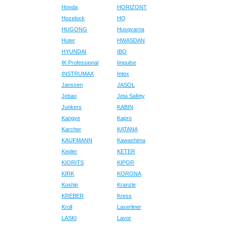
Honda
HORIZONT
Hozelock
HQ
HUGONG
Husqvarna
Huter
HWASDAN
HYUNDAI
IBO
IK Professional
Impulse
INSTRUMAX
Intex
Janssen
JASOL
Jebao
Jeta Safety
Junkers
KABIN
Kangye
Kapro
Karcher
KATANA
KAUFMANN
Kawashima
Kepler
KETER
KIORITS
KIPOR
KIRK
KORONA
Koshin
Kranzle
KREBER
Kress
Kroll
Laserliner
LASKI
Lavor