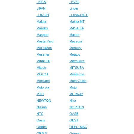
LEICA
LEVEL
LIFAN
Linder
LONCIN
LOWRANCE
Makita
Makita MT
Marolex
MASALTA
Masport
Master
MasterYard
Mazzoni
McCulloch
Mercury
Messner
Metabo
MIKKELE
Milwaukee
Mitech
MITSUBA
MOLOT
Monferme
Motoland
MotorGuide
Motorola
Motul
MTD
MURRAY
NEWTON
Nika
Nissan
NORTON
NTC
OASE
Oasis
OEST
Oklima
OLEO-MAC
ORBIS
Oregon