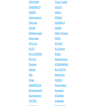
CROWN
Cub Cadet
DAEWOO
DAJO
DARC
Defro
DegLasers
DEKO
Denzel
DeWALT
DGM
DIAM
Diggermaer
Dino Power
Dogrular
DWT
DYLLU
ECHO
ECO
EcoFlow
ECOTERM
Edon
EFCO
Eibenstock
Einhell
EISEMANN
Eland
ELITECH
Elp
Elpumps
Enar
ENDO
ENDRESS
Energolux
Engineering
Eurolux
Europower
EVOline
EXTEL
Felisatti