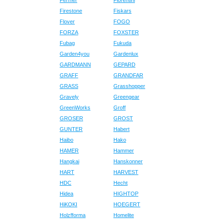
Fermer
Fiorentini
Firestone
Fiskars
Flover
FOGO
FORZA
FOXSTER
Fubag
Fukuda
Garden4you
Gardenlux
GARDMANN
GEPARD
GRAFF
GRANDFAR
GRASS
Grasshopper
Gravely
Greengear
GreenWorks
Groff
GROSER
GROST
GUNTER
Habert
Haibo
Hako
HAMER
Hammer
Hangkai
Hanskonner
HART
HARVEST
HDC
Hecht
Hidea
HIGHTOP
HiKOKI
HOEGERT
Holzfforma
Homelite