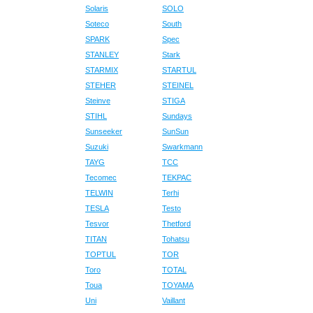
Solaris
SOLO
Soteco
South
SPARK
Spec
STANLEY
Stark
STARMIX
STARTUL
STEHER
STEINEL
Steinve
STIGA
STIHL
Sundays
Sunseeker
SunSun
Suzuki
Swarkmann
TAYG
TCC
Tecomec
TEKPAC
TELWIN
Terhi
TESLA
Testo
Tesvor
Thetford
TITAN
Tohatsu
TOPTUL
TOR
Toro
TOTAL
Toua
TOYAMA
Uni
Vaillant