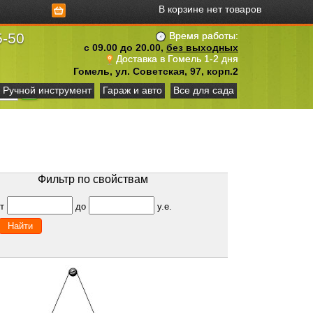
В корзине нет товаров
5-50
Время работы:
с 09.00 до 20.00,
без выходных
Доставка в Гомель 1-2 дня
Гомель, ул. Советская, 97, корп.2
Ручной инструмент
Гараж и авто
Все для сада
Фильтр по свойствам
от
до
у.е.