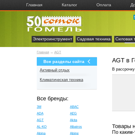
Главная
Каталог
Оплата
До
Электроинструмент
Садовая техника
Силовая 
Главная
→
AGT
AGT в 
Все разделы сайта
В рассрочку
Активный отдых
Климатическая техника
Все бренды:
3M
ABAC
ADA
AEG
AGT
Akita
Товары 
AL-KO
Albatros
По каким-
Alpina
Alpine