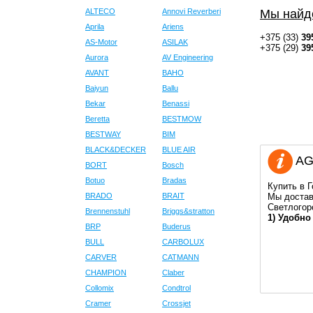
ALTECO
Annovi Reverberi
Мы найд
Aprila
Ariens
+375 (33)
39
AS-Motor
ASILAK
+375 (29)
39
Aurora
AV Engineering
AVANT
BAHO
Baiyun
Ballu
Bekar
Benassi
Beretta
BESTMOW
BESTWAY
BIM
BLACK&DECKER
BLUE AIR
AGT
BORT
Bosch
Botuo
Bradas
Купить в 
BRADO
BRAIT
Мы достав
Светлогор
Brennenstuhl
Briggs&stratton
1) Удобно
BRP
Buderus
BULL
CARBOLUX
CARVER
CATMANN
CHAMPION
Claber
Collomix
Condtrol
Cramer
Crossjet