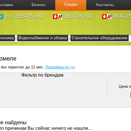
Скидки
ставка
Безнал
Контакты
395-25-50
393-25-50
364-2
(17)
техника
Водоснабжение и уборка
Строительное оборудование
Гомеле
 без переплат до 12 мес.
Подробности тут
Фильтр по брендам
Цена 
не найдены
то причинам Вы сейчас ничего не нашли...