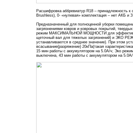
Расшифровка аббревиатур R18 – принадлежность к си
Brushless), 0- «нулевая» комплектация – нет АКБ и 
Предназначенный для полноценной уборки помещений
загрязнениями ковров и ковровых покрытий, твердых
режим МАКСИМАЛЬНОЙ МОЩНОСТИ для эффективной ч
щеточный вал для тяжелых загрязнений) и ЭКО РЕЖ
устанавливаются в среднее значение). При этом ус
всасывание(разряжение) 20кПа(такая характеристика
15 мин работы с аккумулятором нa 5.0А/ч; Эко режи
выключена, 43 мин работы с аккумулятором на 5.0A/