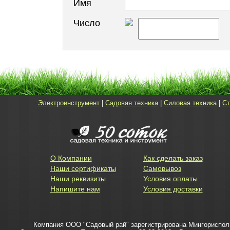
Имя
Число
Электроинструмент
|
Садовая техника
|
Силовая техника
|
Ст
О Компании
Как сделать заказ
Наши сертификаты
Самовывоз
Наши реквизиты
Условия оплаты
Напишите нам
Условия доставки
Компания ООО "Садовый рай" зарегистрирована Мингорисполко