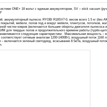
стеме ONE+ 18 вольт с единым аккумулятором, SV – stick vacuum (ручно
ЗУ
, аккумуляторный пылесос RYOBI R18SV7-0, весом всего 1.5 кг (без АК
 покрытий, мебели, полов под и вокруг мебели, плинтусов, потолков, ж
истки ковров (включаются большие обороты двигателя пылесоса и 
ИМ для твердых полов и продолжительного времени работы (турбо-щетк
танавливаются следующие характеристики : Максимальная мощность – в
 соответствует сетевым аналогам 1200-1400Вт), воздушный поток 1160 л
м – включается зеленый светодиод, всасывание 8.5кПа, воздушный поток
ч.