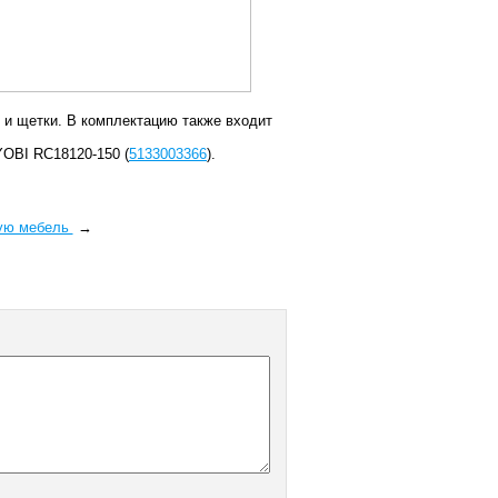
 и щетки. В комплектацию также входит
YOBI RC18120-150 (
5133003366
).
вую мебель
→