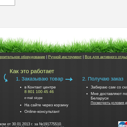
роительное оборудование
|
Ручной инструмент
|
Все для активного отды
Как это работает
1. Заказываю товар
2. Получаю заказ
в Контакт центре
Забираю сам со ск
8 801 100 45 46
Мне доставляют по
Беларуси
e-mail
skype
Посмотреть условия д
На сайте через корзину
Online-консультант
м от 30.01.2013 г. за №191775510.