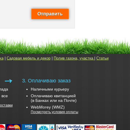
ха
|
Садовая мебель и декор
|
Полив газона, участка
|
Статьи
3. Оплачиваю заказ
лада
Наличными курьеру
 все
Оплачиваю квитанцией
(в Банках или на Почте)
оставки
WebMorey (WMZ)
Посмотреть условия оплаты