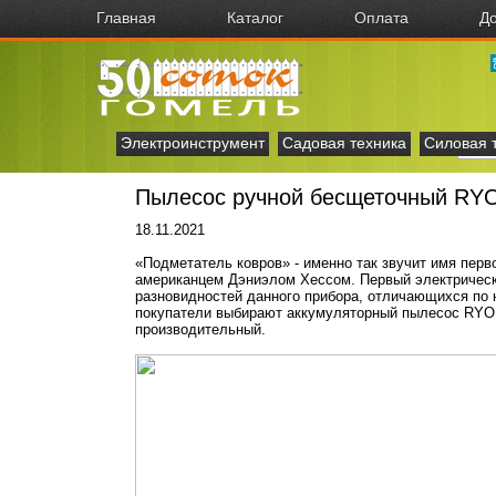
Главная
Каталог
Оплата
До
Электроинструмент
Садовая техника
Силовая 
Пылесос ручной бесщеточный RY
18.11.2021
«Подметатель ковров» - именно так звучит имя перв
американцем Дэниэлом Хессом. Первый электрически
разновидностей данного прибора, отличающихся по 
покупатели выбирают аккумуляторный пылесос RYO
производительный.