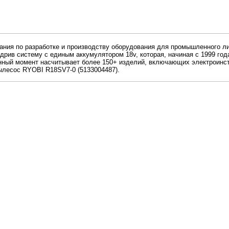
пания по разработке и производству оборудования для промышленного л
рив систему с единым аккумулятором 18v, которая, начиная с 1999 года,
анный момент насчитывает более 150+ изделий, включающих электроинст
 пылесос RYOBI R18SV7-0 (5133004487).