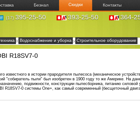
Скидки
ставка
Безнал
Контакты
395-25-50
393-25-50
364-2
(17)
техника
Водоснабжение и уборка
Строительное оборудование
OBI R18SV7-0
ого известного в истории прародителя пылесоса (механическое устройств
й "собиратель пыли" был изобретен в 1900 году то же Америке. На да
назначению, подвижности, конструкции пылесборника, питанию силовой 
BI R18SV7-0 системы One+, как самый современный (бесщеточный двиг