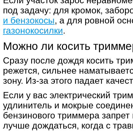
Если участок зарос неравноме
под задачу: для кромок, забо
и бензокосы
, а для ровной о
газонокосилки
.
Можно ли косить тримме
Сразу после дождя косить три
режется, сильнее наматываетс
зону. Из-за этого падает качес
Если у вас электрический три
удлинитель и мокрые соедине
бензинового триммера запрет н
лучше дождаться, когда с трав