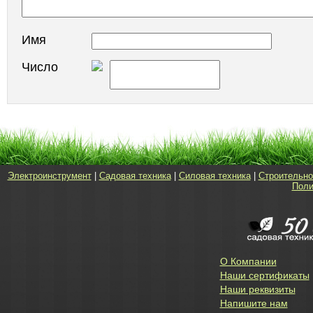
Имя
Число
Электроинструмент
|
Садовая техника
|
Силовая техника
|
Строительно
Поли
О Компании
Наши сертификаты
Наши реквизиты
Напишите нам