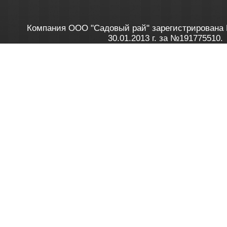
Компания ООО "Садовый рай" зарегистрирована 
30.01.2013 г. за №191775510.
Зарегистрирован в Торговом реестре 28.02.2013 г. 
Как это работает
до 20:00 пн-пт, с 10:00 до 16:00 
1. Заказываю товар
2. Полу
в Контакт центре
Заби
8 801 100 45 46
Мне 
Бела
e-mail
skype
Посмо
На сайте через корзину
Online-консультант