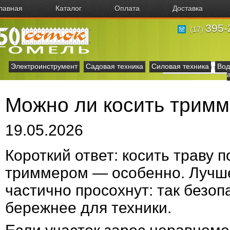
лавная
Каталог
Оплата
Доставка
395-
(17)
Электроинструмент
Садовая техника
Силовая техника
Вод
Можно ли косить трим
19.05.2026
Короткий ответ: косить траву 
триммером — особенно. Лучше 
частично просохнут: так безоп
бережнее для техники.