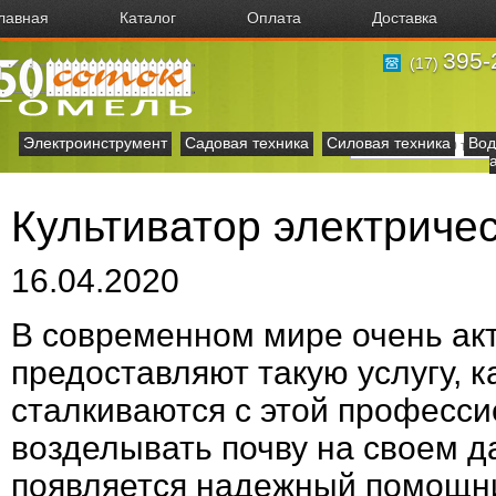
лавная
Каталог
Оплата
Доставка
395-
(17)
Электроинструмент
Садовая техника
Силовая техника
Вод
Культиватор электрич
16.04.2020
В современном мире очень акт
предоставляют такую услугу, к
сталкиваются с этой професси
возделывать почву на своем да
появляется надежный помощник