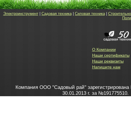
Электроинструмент
|
Садовая техника
|
Силовая техника
|
Строительно
Поли
О Компании
Наши сертификаты
Наши реквизиты
Напишите нам
Компания ООО "Садовый рай" зарегистрирована 
30.01.2013 г. за №191775510.
Зарегистрирован в Торговом реестре 28.02.2013 г. 
Как это работает
до 20:00 пн-пт, с 10:00 до 16:00 
1. Заказываю товар
2. Полу
в Контакт центре
Заби
8 801 100 45 46
Мне 