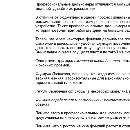
Профессиональные дальномеры отличаются большей 
моделей. Давайте их рассмотрим…
В отличие от бюджетных моделей профессиональные
максимального расстояния, измерения сторон по тр
устройство. Также профессиональные дальномеры от
который позволит вам работать днем на большие ра
Теперь разберем некоторые функции дальномера п
Сложение и вычитание
- удобная функция позволяю
достаточно нажать соответствующую кнопку на дал
Вычисление объема осуществляется по такой же сх
Существует
функции измерения площади стен
- изм
и оконных проемов.
Формула Пифагора
, используется когда измерения
верхняя нижняя и горизонтальные для максимально т
горизонтальной плоскости.
Режим измерения от скобы
(в некоторых моделях), 
Функция определения минимальных и максимальных
объекта.
Помимо этого в профессиональных для номерах мог
треугольника или многоугольника, режим разметки и
Помните, что с ростом набора функций растет и сто