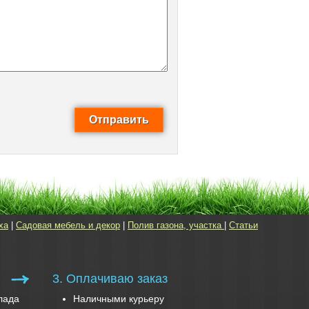
ха
|
Садовая мебель и декор
|
Полив газона, участка
|
Статьи
3. Оплачиваю заказ
лада
Наличными курьеру