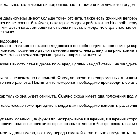
дальностью и меньшей погрешностью, а также они отличаются рядом 
 дальномеры имеют больше точек отсчета, также есть функция непрер
апеции встроенный таймер, некоторые модели работают по bluetooth пе
личаются классом защиты от воды и пыли, в моделях с дальностью от 
сстояния.
оподробнее…
щая отказаться от старого дедовского способа подсчёта при помощи ка
ьномере, после чего двумя замерами вычисляем длину и ширину комнат
еме только тремя замерами: длины, ширины и высоты.
еряем высоту стен и далее по очереди длину каждой стены, не забудьт
 высоты невозможно по прямой. Формула расчета в современных длинноме
очного расчета. Помните что измерения необходимо производить со шта
как только она будет откинута. Обычно скоба имеет два положения под у
 расстояний
тоже пригодится, когда вам необходимо измерить расстоян
ут быть следующие функции: беспрерывное измерения, измерения сторо
 прочие полезные фишки которые позволят легко и быстро решать ваши 
имость дальномера, поэтому перед покупкой желательно определить - дл