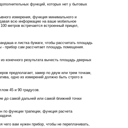
дополнительных функций, которых нет у бытовых
ывного измерения, функция минимального и
редавая всю информацию на ваше мобильное
100 метров встречается встроенный прицел,
рандаша и листка бумаги, чтобы рассчитать площадь
ы - прибор сам рассчитает площадь помещения.
е из конечного результата вычесть площадь дверных
ров предполагает, замер по двум или трем точкам,
тива, одно из измерений должно быть строго в
глом 45 и 90 градусов.
ие до самой дальней или самой ближней точки
н по функции трапеции, функция расчета
задачи.
я чего вам нужен прибор, чтобы не переплачивать,