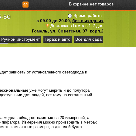
В корзине нет товаров
5-50
Время работы:
с 09.00 до 20.00,
без выходных
Доставка в Гомель 1-2 дня
Гомель, ул. Советская, 97, корп.2
Ручной инструмент
Гараж и авто
Все для сада
дет зависеть от установленного светодиода и
ессиональные
уже могут мерить и до полутора
 доступными для людей, поэтому на сегодняшний
а модель обладает памятью на 20 измерений, а
е пифагора. Измерения можно производить в метрах
иметь компактные размеры, а дисплей будет