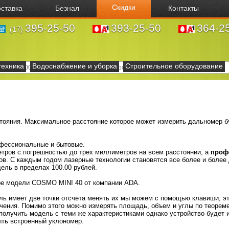
Скидки
ставка
Безнал
Контакты
395-25-50
393-25-50
364-2
(17)
техника
Водоснабжение и уборка
Строительное оборудование
тояния. Максимальное расстояние которое может измерить дальномер бу
фессиональные и бытовые.
етров с погрешностью до трех миллиметров на всем расстоянии, а
проф
в. С каждым годом лазерные технологии становятся все более и более
ль в пределах 100.00 рублей.
ре модели COSMO MINI 40 от компании ADA.
ь имеет две точки отсчета менять их мы можем с помощью клавиши, эт
чения. Помимо этого можно измерять площадь, объем и углы по теорем
получить модель с теми же характеристиками однако устройство будет 
ыть встроенный уклономер.