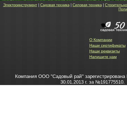
Электроинструмент
|
Садовая техника
|
Силовая техника
|
Строительно
Поли
О Компании
Наши сертификаты
Наши реквизиты
Напишите нам
Компания ООО "Садовый рай" зарегистрирована 
30.01.2013 г. за №191775510.
Зарегистрирован в Торговом реестре 28.02.2013 г. 
Как это работает
до 20:00 пн-пт, с 10:00 до 16:00 
1. Заказываю товар
2. Полу
в Контакт центре
Заби
8 801 100 45 46
Мне 
Бела
e-mail
skype
Посмо
На сайте через корзину