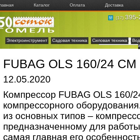
лавная
Каталог
Оплата
Доставка
395-
(17)
Электроинструмент
Садовая техника
Силовая техника
Вод
FUBAG OLS 160/24 CM 
12.05.2020
Компрессор FUBAG OLS 160/24
компрессорного оборудования.
из основных типов – компресс
предназначенному для работы
самая главная его особенност