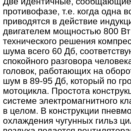
Две идентичные, сообщающиес
противофазе, т.е. когда одна в
приводятся в действие инду
двигателем мощностью 800 Вт 
технического решения компре
шума всего 60 Дб, соответств
спокойного разговора человек
головок, работающих на оборо
шум в 89-95 Дб, который по гр
мотоцикла. Простота конструк
системе электромагнитного к
в целом. В конструкции пневм
охлаждения чугунных гильз ци
воздуха подается вентилятора