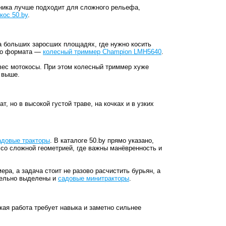
хника лучше подходит для сложного рельефа,
кос 50.by
.
а больших заросших площадях, где нужно косить
ого формата —
колесный триммер Champion LMH5640
.
 вес мотокосы. При этом колесный триммер хуже
 выше.
, но в высокой густой траве, на кочках и в узких
адовые тракторы
. В каталоге 50.by прямо указано,
 со сложной геометрией, где важны манёвренность и
ра, а задача стоит не разово расчистить бурьян, а
дельно выделены и
садовые минитракторы
.
кая работа требует навыка и заметно сильнее