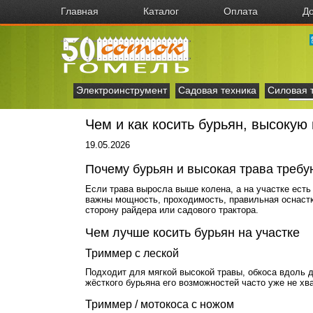
Главная
Каталог
Оплата
До
Электроинструмент
Садовая техника
Силовая 
Чем и как косить бурьян, высокую 
19.05.2026
Почему бурьян и высокая трава требу
Если трава выросла выше колена, а на участке есть 
важны мощность, проходимость, правильная оснастка
сторону райдера или садового трактора.
Чем лучше косить бурьян на участке
Триммер с леской
Подходит для мягкой высокой травы, обкоса вдоль д
жёсткого бурьяна его возможностей часто уже не хва
Триммер / мотокоса с ножом