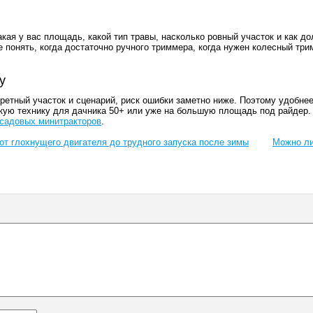
акая у вас площадь, какой тип травы, насколько ровный участок и как д
е понять, когда достаточно ручного триммера, когда нужен колесный три
y
кретный участок и сценарий, риск ошибки заметно ниже. Поэтому удобне
ёгкую технику для дачника 50+ или уже на большую площадь под райдер
садовых минитракторов
.
от глохнущего двигателя до трудного запуска после зимы
Можно ли