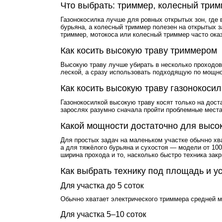
Что выбрать: триммер, колесный трим
Газонокосилка лучше для ровных открытых зон, где 
бурьяна, а колесный триммер полезен на открытых за
триммер, мотокоса или колесный триммер часто ока
Как косить высокую траву триммером
Высокую траву лучше убирать в несколько проходов
леской, а сразу использовать подходящую по мощнос
Как косить высокую траву газонокосил
Газонокосилкой высокую траву косят только на дост
зарослях разумно сначала пройти проблемные мест
Какой мощности достаточно для высок
Для простых задач на маленьком участке обычно хва
а для тяжёлого бурьяна и сухостоя — модели от 100
ширина прохода и то, насколько быстро техника за
Как выбрать технику под площадь и у
Для участка до 5 соток
Обычно хватает электрического триммера средней мо
Для участка 5–10 соток