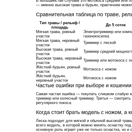
В большинстве случаев это мотокоса средней или п
— именно высокая трава и бурьян, практичнее может
Сравнительная таблица по траве, ре
Тип травы / рельеф /
До 5 соток
площадь
Мягкая трава, ровный
Электротриммер или комп
участок
газонокосилка
Мягкая трава, неровный
Триммер с леской
участок
Высокая трава, ровный
Триммер средней мощност
участок
Высокая трава, неровный
Триммер или мотокоса с л
участок
Жёсткий бурьян, ровный
Мотокоса с ножом
участок
Жёсткий бурьян,
Мотокоса с ножом
неровный участок
Частые ошибки при выборе и кошении
Самая частая ошибка — покупать слишком слабую мод
триммер или колесный триммер. Третья — смотреть н
регулярного покоса.
Когда стоит брать модель с ножом, а к
Леска подходит для мягкой и обычной высокой травы
всего модель, в которой можно менять оснастку под
основную роль играет уже не только оснастка, но и