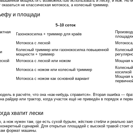
овышенной мощности с возможностью использовать и леску, и нож. Но е
 оказаться не классическая мотокоса, а колесный триммер.
льефу и площади
5–10 соток
актная
Производ
Газонокосилка + триммер для краёв
площадя
Мотокоса с леской
Мотокоса,
Колесный триммер или газонокосилка повышенной
Колесный
и
мощности + триммер
регулярн
еской
Мотокоса с леской или ножом
Мощная м
Колесный
Мотокоса с ножом или колесный триммер
косилкой
Мощная м
Мотокоса с ножом как основной вариант
первично
ель в расчёте, что она «как-нибудь справится». Вторая ошибка — брат
а райдер или трактор, когда участок ещё не приведён в порядок и перви
огда хватит лески
, а нож нужен там, где есть сухой бурьян, жёсткие стебли и реально з
 конкретный сценарий. Для открытых площадей с высокой травой стоит 
 сам формат машины.