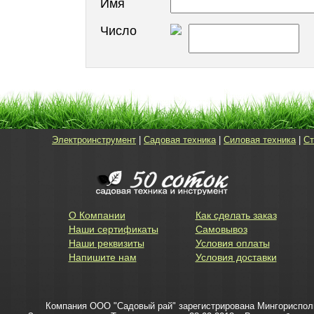
Имя
Число
Электроинструмент
|
Садовая техника
|
Силовая техника
|
Ст
О Компании
Как сделать заказ
Наши сертификаты
Самовывоз
Наши реквизиты
Условия оплаты
Напишите нам
Условия доставки
Компания ООО "Садовый рай" зарегистрирована Мингорисполко