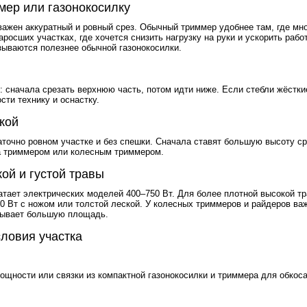
мер или газонокосилку
важен аккуратный и ровный срез. Обычный триммер удобнее там, где мно
росших участках, где хочется снизить нагрузку на руки и ускорить раб
зываются полезнее обычной газонокосилки.
: сначала срезать верхнюю часть, потом идти ниже. Если стебли жёстк
ти технику и оснастку.
кой
аточно ровном участке и без спешки. Сначала ставят большую высоту ср
а триммером или колесным триммером.
ой и густой травы
тает электрических моделей 400–750 Вт. Для более плотной высокой тр
0 Вт с ножом или толстой леской. У колесных триммеров и райдеров ва
крывает большую площадь.
словия участка
щности или связки из компактной газонокосилки и триммера для обкоса