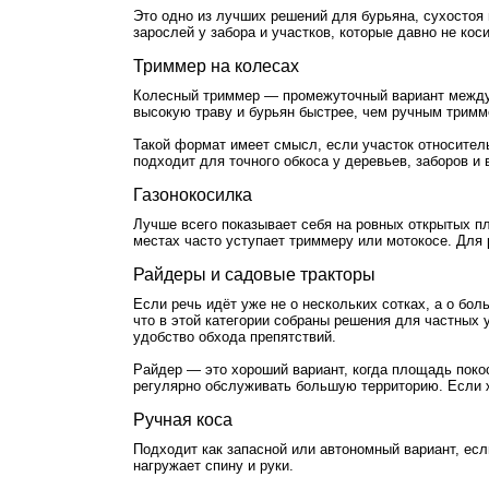
Это одно из лучших решений для бурьяна, сухостоя
зарослей у забора и участков, которые давно не к
Триммер на колесах
Колесный триммер — промежуточный вариант между 
высокую траву и бурьян быстрее, чем ручным тримм
Такой формат имеет смысл, если участок относитель
подходит для точного обкоса у деревьев, заборов и
Газонокосилка
Лучше всего показывает себя на ровных открытых пло
местах часто уступает триммеру или мотокосе. Для
Райдеры и садовые тракторы
Если речь идёт уже не о нескольких сотках, а о бо
что в этой категории собраны решения для частных 
удобство обхода препятствий.
Райдер — это хороший вариант, когда площадь покос
регулярно обслуживать большую территорию. Если 
Ручная коса
Подходит как запасной или автономный вариант, есл
нагружает спину и руки.