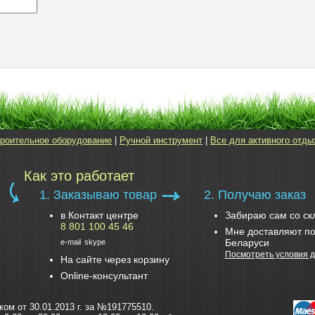
роительное оборудование
|
Ручной инструмент
|
Все для активного отды
Как это работает
1. Заказываю товар
2. Получаю заказ
в Контакт центре
Забираю сам со ск
8 801 100 45 46
Мне доставляют по
Беларуси
e-mail
skype
Посмотреть условия д
На сайте через корзину
Online-консультант
м от 30.01.2013 г. за №191775510.