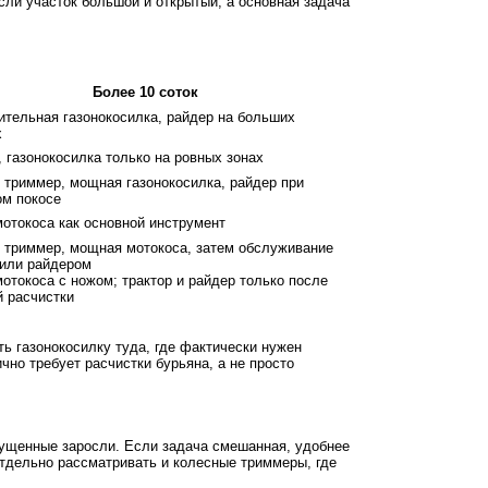
сли участок большой и открытый, а основная задача
Более 10 соток
ительная газонокосилка, райдер на больших
х
 газонокосилка только на ровных зонах
 триммер, мощная газонокосилка, райдер при
ом покосе
отокоса как основной инструмент
 триммер, мощная мотокоса, затем обслуживание
 или райдером
отокоса с ножом; трактор и райдер только после
й расчистки
ь газонокосилку туда, где фактически нужен
чно требует расчистки бурьяна, а не просто
апущенные заросли. Если задача смешанная, удобнее
отдельно рассматривать и колесные триммеры, где