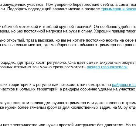
 и запущенных участков. Нож уверенно берёт жёсткие стебли, а сама те
осили. Подобрать подходящий вариант можно в разделе
триммеров и бензо
обычной мотокосой и тяжёлой крупной техникой. Он особенно удобен н
ером, но без постоянной нагрузки на руки и спину. Хороший пример так
но открытый, трава высокая, но вы не хотите постоянно носить на себе
 в очень тесных местах, где манёвренность обычного триммера всё равно
щадях, где траву косят регулярно. Она даёт самый аккуратный результат
 ровных открытых зон можно сразу посмотреть
раздел газонокосилок
.
льших территориях с регулярным покосом, стоит смотреть на
райдеры и с
участков и больших территорий, а райдеры особенно удобны на участках
а уже слишком велика для ручного триммера или даже колесного тримме
же нужен более тяжёлый формат для хозяйственных задач, на 50.by от
и нет электричества или нужен простой инструмент без двигателя. Но та