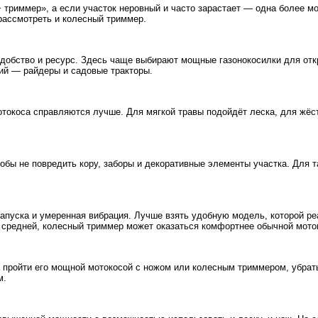
+ триммер», а если участок неровный и часто зарастает — одна более м
 рассмотреть и колесный триммер.
добство и ресурс. Здесь чаще выбирают мощные газонокосилки для отк
рий — райдеры и садовые тракторы.
отокоса справляются лучше. Для мягкой травы подойдёт леска, для жёс
тобы не повредить кору, заборы и декоративные элементы участка. Для 
 запуска и умеренная вибрация. Лучше взять удобную модель, которой 
средней, колесный триммер может оказаться комфортнее обычной моток
а пройти его мощной мотокосой с ножом или колесным триммером, убрат
м.