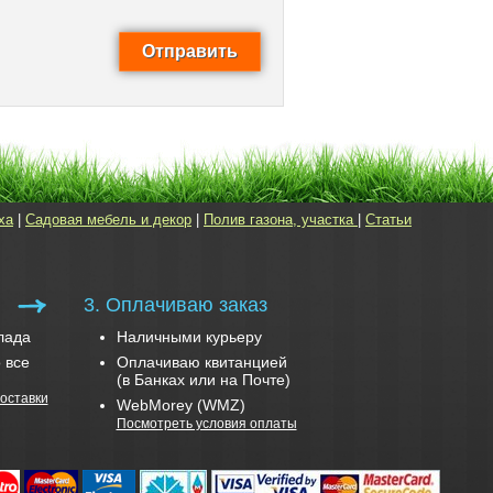
ха
|
Садовая мебель и декор
|
Полив газона, участка
|
Статьи
3. Оплачиваю заказ
лада
Наличными курьеру
 все
Оплачиваю квитанцией
(в Банках или на Почте)
оставки
WebMorey (WMZ)
Посмотреть условия оплаты