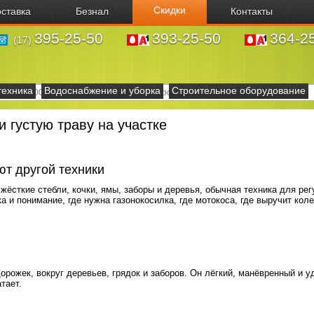
Скидки
ставка
Безнал
Контакты
395-25-50
393-25-50
364-2
(17)
техника
Водоснабжение и уборка
Строительное оборудование
и густую траву на участке
ют другой техники
жёсткие стебли, кочки, ямы, заборы и деревья, обычная техника для ре
 и понимание, где нужна газонокосилка, где мотокоса, где выручит кол
орожек, вокруг деревьев, грядок и заборов. Он лёгкий, манёвренный и у
тает.