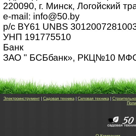
220090, г. Минск, Логойский тра
e-mail: info@50.by
р/с BY61 UNBS 301200728100
УНП 191775510
Банк
ЗАО " БСБбанк», РКЦ№10 МФО 15
Электроинструмент
|
Садовая техника
|
Силовая техника
|
Строительно
Поли
О Компании