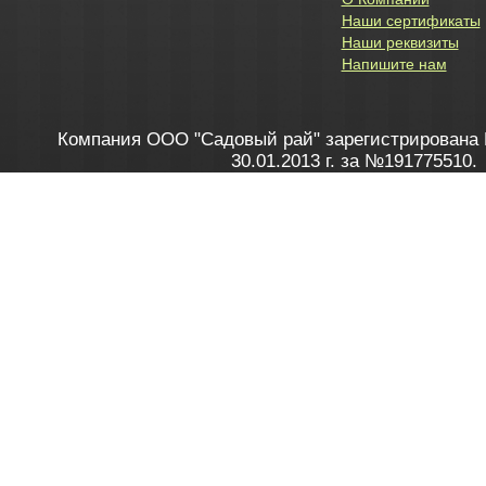
Наши сертификаты
Наши реквизиты
Напишите нам
Компания ООО "Садовый рай" зарегистрирована 
30.01.2013 г. за №191775510.
Зарегистрирован в Торговом реестре 28.02.2013 г. 
Как это работает
до 20:00 пн-пт, с 10:00 до 16:00 
1. Заказываю товар
2. Полу
в Контакт центре
Заби
8 801 100 45 46
Мне 
Бела
e-mail
skype
Посмо
На сайте через корзину
Online-консультант