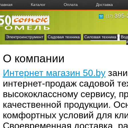
лавная
Каталог
Оплата
Доставка
395-
(17)
Электроинструмент
Садовая техника
Силовая техника
Вод
О компании
Интернет магазин 50.by
зани
интернет-продаж садовой те
высококлассному сервису, п
качественной продукции. Ос
комфортных условий для кли
Своевременная доставка, ра